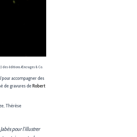
e) des éditions Æncrages & Co.
l
pour accompagner des
né de gravures de
Robert
ize, Thérèse
abès pour l’illustrer