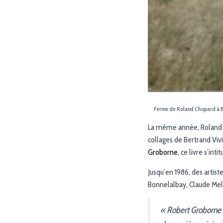
Ferme de Roland Chopard à Boi
La même année, Roland Cho
collages de Bertrand Viv
Groborne
, ce livre s’inti
Jusqu’en 1986, des artist
Bonnelalbay, Claude Meli
« Robert Groborne a