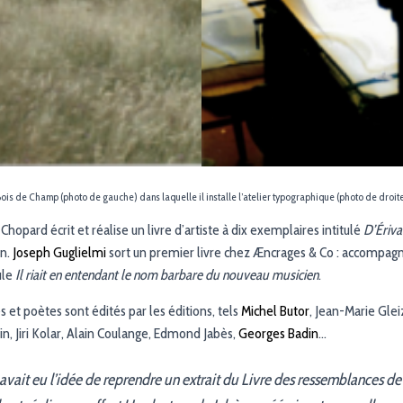
s de Champ (photo de gauche) dans laquelle il installe l’atelier typographique (photo de droit
pard écrit et réalise un livre d’artiste à dix exemplaires intitulé
D’Ériva
in.
Joseph Guglielmi
sort un premier livre chez Æncrages & Co : accompag
tule
Il riait en entendant le nom barbare du nouveau musicien
.
es et poètes sont édités par les éditions, tels
Michel Butor
, Jean-Marie Gle
n, Jiri Kolar, Alain Coulange, Edmond Jabès,
Georges Badin
…
vait eu l’idée de reprendre un extrait du Livre des ressemblances de J