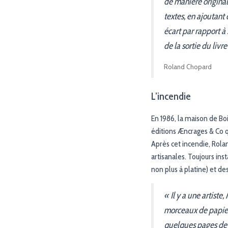
de manière original
textes, en ajoutant
écart par rapport à
de la sortie du livr
Roland Chopard
L’incendie
En 1986, la maison de Bo
éditions Æncrages & Co q
Après cet incendie, Rol
artisanales. Toujours ins
non plus à platine) et de
« Il y a une artiste
morceaux de papier 
quelques pages de «