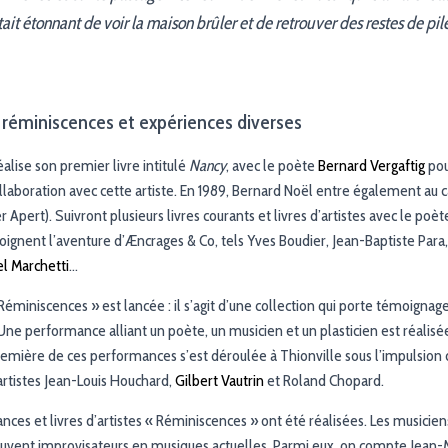
tait étonnant de voir la maison brûler et de retrouver des restes de pil
réminiscences et expériences diverses
alise son premier livre intitulé
Nancy
, avec le poète
Bernard Vergaftig
pou
llaboration avec cette artiste. En 1989, Bernard Noël entre également au c
r Apert). Suivront plusieurs livres courants et livres d’artistes avec le po
oignent l’aventure d’Æncrages & Co, tels Yves Boudier, Jean-Baptiste Para
l Marchetti
…
 Réminiscences » est lancée : il s’agit d’une collection qui porte témoignag
 Une performance alliant un poète, un musicien et un plasticien est réalisée
 première de ces performances s’est déroulée à Thionville sous l’impulsion
artistes Jean-Louis Houchard,
Gilbert Vautrin
et Roland Chopard.
ces et livres d’artistes « Réminiscences » ont été réalisées. Les musiciens
uvent improvisateurs en musiques actuelles. Parmi eux, on compte Jean-