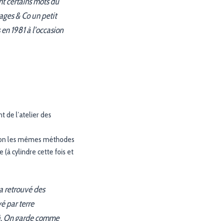
nt certains mots du
ages & Co un petit
 en 1981 à l’occasion
 de l’atelier des
selon les mêmes méthodes
 (à cylindre cette fois et
 a retrouvé des
é par terre
 là. On garde comme