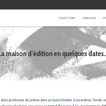
COLLECTIONS
CATALOGUE
AT
La maison d’édition en quelques dates
 alors professeur de Lettres dans un lycée hôtelier à Gerardmer, fonde, en
n devenu plasticien, une revue au nom d’Æncrages & Co, qui marque le dé