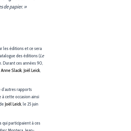
es de papier. »
r les éditions et ce sera
atalogue des éditions (
Le
ète. Durant ces années 90,
,
Anne Slacik
,
Joël Leick
,
e d’autres rapports
 à cette occasion ainsi
 de
Joël Leick
, le 25 juin
 qui participaient à ces
Marc Montera, Jean-