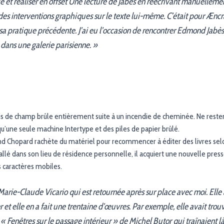
e et réaliser en offset Une lecture de Jabès en réécrivant manuelleme
 des interventions graphiques sur le texte lui-même. C’était pour Æncr
 sa pratique précédente. J’ai eu l’occasion de rencontrer Edmond Jabès
e dans une galerie parisienne. »
is de champ brûle entièrement suite à un incendie de cheminée. Ne restent
u’une seule machine Intertype et des piles de papier brûlé.
and Chopard rachète du matériel pour recommencer à éditer des livres 
tallé dans son lieu de résidence personnelle, il acquiert une nouvelle presse
s caractères mobiles.
, Marie-Claude Vicario qui est retournée après sur place avec moi. Elle
et elle en a fait une trentaine d’œuvres. Par exemple, elle avait trouv
 Fenêtres sur le passage intérieur » de Michel Butor qui traînaient