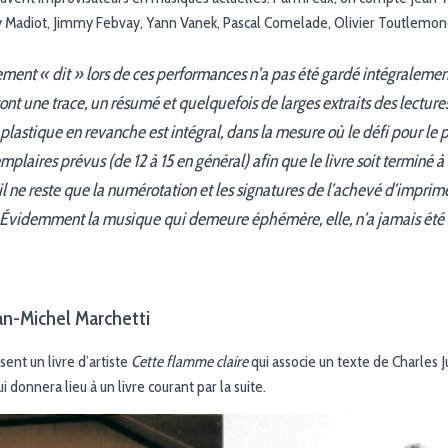
ry Madiot, Jimmy Febvay, Yann Vanek, Pascal Comelade, Olivier Toutlemon
lement « dit » lors de ces performances n’a pas été gardé intégralemen
une trace, un résumé et quelquefois de larges extraits des lectures 
 plastique en revanche est intégral, dans la mesure où le défi pour le p
emplaires prévus (de 12 à 15 en général) afin que le livre soit terminé à l
l ne reste que la numérotation et les signatures de l’achevé d’imprimer
 Évidemment la musique qui demeure éphémère, elle, n’a jamais été 
an-Michel Marchetti
isent un livre d’artiste
Cette flamme claire
qui associe un texte de Charles J
ui donnera lieu à un livre courant par la suite.