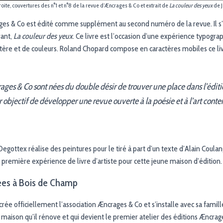
oite, couvertures des n°1 et n°8 de la revue d’Æncrages & Co et extrait de
La couleur des yeux
de J
ages & Co est édité comme supplément au second numéro de la revue. Il s
rant,
La couleur des yeux
. Ce livre est l’occasion d’une expérience typogra
ctère et de couleurs. Roland Chopard compose en caractères mobiles ce liv
ages & Co sont nées du double désir de trouver une place dans l’édit
 objectif de développer une revue ouverte à la poésie et à l’art cont
Degottex réalise des peintures pour le tiré à part d’un texte d’Alain Coulan
 première expérience de livre d’artiste pour cette jeune maison d’édition.
ées à Bois de Champ
crée officiellement l’association Æncrages & Co et s’installe avec sa fami
maison qu’il rénove et qui devient le premier atelier des éditions Æncrag