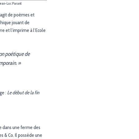
ean-Luc Parant
’agit de poèmes et
phique jouant de
re et l’imprime à l’Ecole
ion poétique de
emporain. »
ge :
Le début de la fin
lle dans une ferme des
es & Co. Il possède une