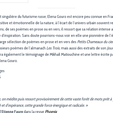
et singulière du futurisme russe, Elena Gouro est encore peu connue en Fra
itive et émotionnelle de la nature, à l’écart de l’univers urbain souvent 
ins, de ses poèmes en prose ou en vers, il ressort que sa relation intense
 d’inspiration. Sans doute pourrions-nous voir en elle une pionnière de l’
large sélection de poèmes en prose et en vers des
Petits Chameaux du cie
plusieurs poèmes de l’almanach
Les Trois
, mais aussi des extraits de son
Jou
 également le témoignage de Mikhaïl Matiouchine et une lettre écrite pa
Elena Gouro.
ges
5
e, on médite puis ressort provisoirement de cette vaste forêt de mots prêt à 
é et d’espérance, cette grande force énergique et radicale. »
’
Etienne Faure
dans la revue
Phoenix