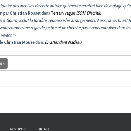
lutaire des archives de cette autrice qui mérite en effet bien davantage qu’
on par
Christian Rosset
dans
Terrain vague
(50)
/
Diacritik
na Gouro, inclut la lucidité, repousse les arrangements. Aussi, la vertu est
ésente comme une règle de justice et ne cherche pas à nous entraîner dans le 
vivant
. »
de
Christian Mouze
dans
En attendant Nadeau
IER
S
A PROPOS
CONTACT