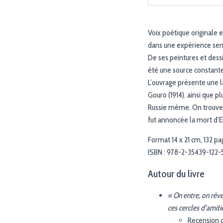
Voix poétique originale 
dans une expérience sens
De ses peintures et dess
été une source constante
L’ouvrage présente une 
Gouro (1914). ainsi que 
Russie même. On trouvera
fut annoncée la mort d’
Format 14 x 21 cm, 132 pa
ISBN : 978-2-35439-122-
Autour du livre
« On entre, on rêv
ces cercles d’amiti
Recension d