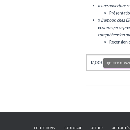
« une ouverture sa
Présentati
«
L’amour, chez Élé
écriture qui se pr
compréhension du 
Recension 
17,00
€
AJOUTER AU PAN
COLLECTIONS
CATALOGUE
ATELIER
ACTUALITÉ