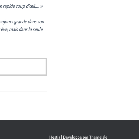
un rapide coup d’œil,… »
 toujours grande dans son
rêve, mais dans la seule
Hestia | Développé par
ThemeIsle