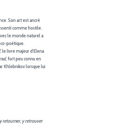
nce. Son art est ancré
ressenti comme hostile.
 avec le monde naturel a
éco-poétique.
l
, le livre majeur d’Elena
rnal
, fort peu connu en
r Khlebnikov lorsque lui
y retourner, y retrouver