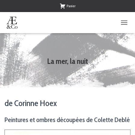
Panier
O
U
V
R
I
R
La mer, la nuit
/
F
E
R
M
E
R
de Corinne Hoex
L
A
N
Peintures et ombres découpées de Colette Deblé
A
V
I