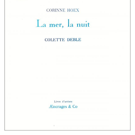
G
A
T
I
O
N