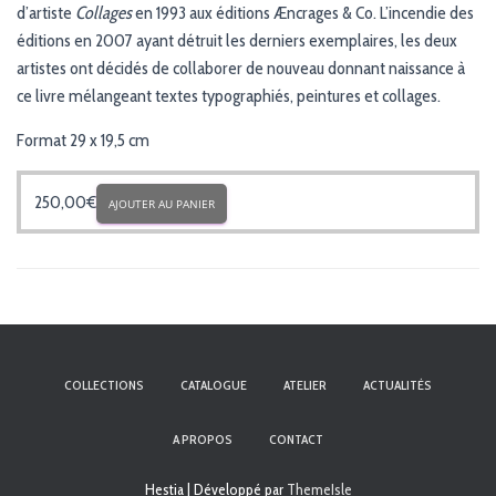
d’artiste
Collages
en 1993 aux éditions Æncrages & Co. L’incendie des
éditions en 2007 ayant détruit les derniers exemplaires, les deux
artistes ont décidés de collaborer de nouveau donnant naissance à
ce livre mélangeant textes typographiés, peintures et collages.
Format 29 x 19,5 cm
250,00
€
AJOUTER AU PANIER
COLLECTIONS
CATALOGUE
ATELIER
ACTUALITÉS
A PROPOS
CONTACT
Hestia | Développé par
ThemeIsle