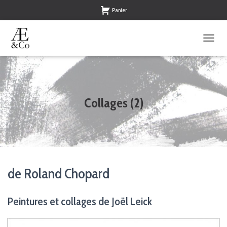
Panier
O
U
V
R
I
R
Collages (2)
/
F
E
R
M
E
R
de Roland Chopard
L
A
N
Peintures et collages de Joël Leick
A
V
I