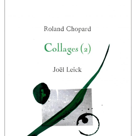
G
A
T
I
O
N