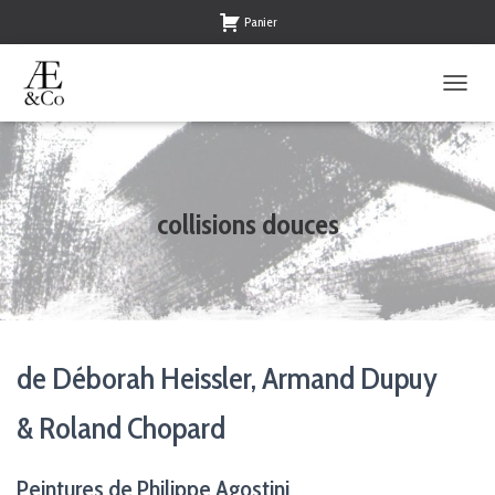
Panier
O
U
V
R
I
R
collisions douces
/
F
E
R
M
E
R
de Déborah Heissler, Armand Dupuy
L
A
N
& Roland Chopard
A
V
I
Peintures de Philippe Agostini