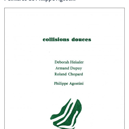
G
A
T
I
O
N