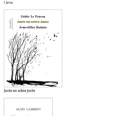
G
l’âme.
A
T
I
O
N
Juste un arbre Juste