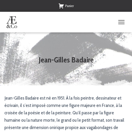
Panier
O
U
V
R
I
R
Jean-Gilles Badaire
/
F
E
R
M
E
R
Jean-Gilles Badaire est né en 1951. À la fois peintre, dessinateur et
L
écrivain, il s’est imposé comme une figure majeure en France, à la
A
N
croisée de la poésie et de la peinture. Qu’il passe par la figure
A
humaine ou la nature morte, le grand ou le petit format, son travail
V
présente une dimension onirique propice aux vagabondages de
I