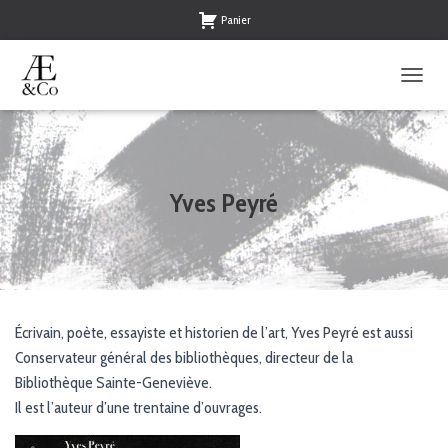
Panier
O
U
V
R
I
R
Yves Peyré
/
F
E
R
M
E
R
Écrivain, poète, essayiste et historien de l’art, Yves Peyré est aussi
L
Conservateur général des bibliothèques, directeur de la
A
N
Bibliothèque Sainte-Geneviève.
A
Il est l’auteur d’une trentaine d’ouvrages.
V
I