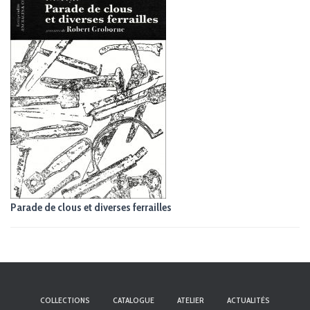
G
A
T
I
O
N
Parade de clous et diverses ferrailles
COLLECTIONS
CATALOGUE
ATELIER
ACTUALITÉS