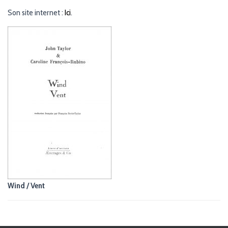
G
Son site internet :
Ici
.
A
T
I
O
N
Wind / Vent