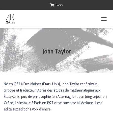
Panier
O
U
V
R
I
R
John Taylor
/
F
E
R
M
E
R
Né en 1952 à Des Moines (États-Unis), John Taylor est écrivain,
L
critique et traducteur. Après des études de mathématiques aux
A
N
États-Unis, puis de philosophie (en Allemagne) et un long séjour en
A
Grèce, il s’installe à Paris en 1977 et se consacre à l’écriture. Il est
V
édité aux éditions Voix d’encre.
I