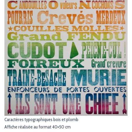
G
A
T
I
O
N
Caractères typographiques bois et plomb
Affiche réalisée au format 40×50 cm