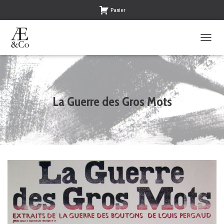
Panier
O
U
V
R
I
R
La Guerre des Gros Mots
/
F
E
R
M
E
R
L
A
N
A
V
I