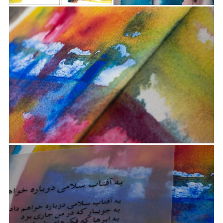
G
A
T
I
O
N