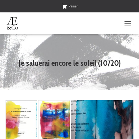
Panier
O
U
V
R
I
R
Je saluerai encore le soleil (10/20)
/
F
E
R
M
E
R
L
A
N
A
V
I