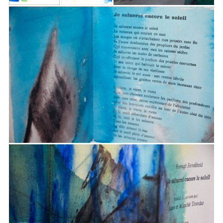
G
A
T
I
O
N