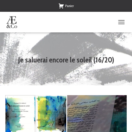
Panier
O
U
V
R
I
R
Je saluerai encore le soleil (16/20)
/
F
E
R
M
E
R
L
A
N
A
V
I