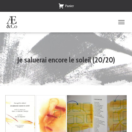
Panier
O
U
V
R
I
R
Je saluerai encore le soleil (20/20)
/
F
E
R
M
E
R
L
A
N
A
V
I