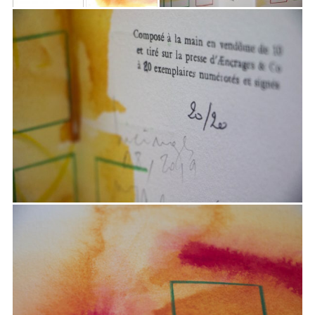
G
A
T
I
O
N