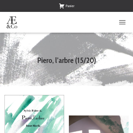
Panier
O
U
V
R
I
R
Piero, l’arbre (15/20)
/
F
E
R
M
E
R
L
A
N
A
V
I