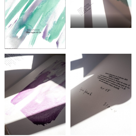
G
A
T
I
O
N