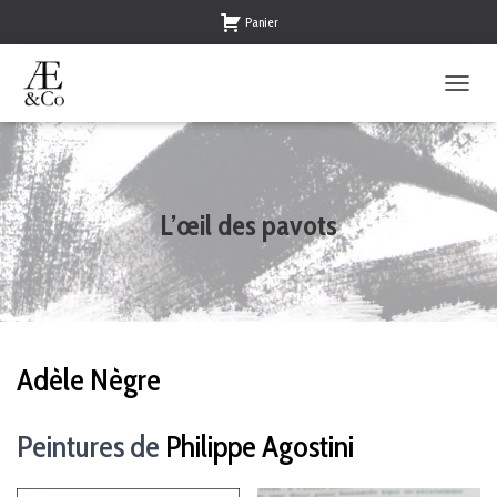
Panier
O
U
V
R
I
R
L’œil des pavots
/
F
E
R
M
E
R
Adèle Nègre
L
A
N
Peintures de
Philippe Agostini
A
V
I