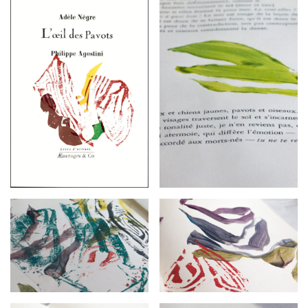
G
A
T
I
O
N