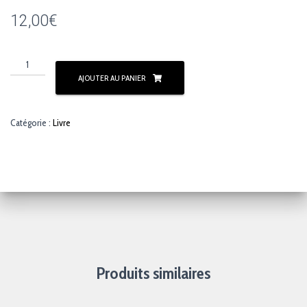
12,00
€
quantité
de
AJOUTER AU PANIER
Avez-
vous
peur
Catégorie :
Livre
du
cinéma
?
Produits similaires