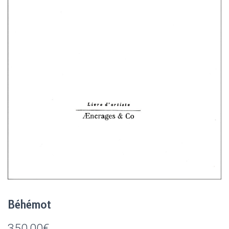
Béhémot
350,00
€