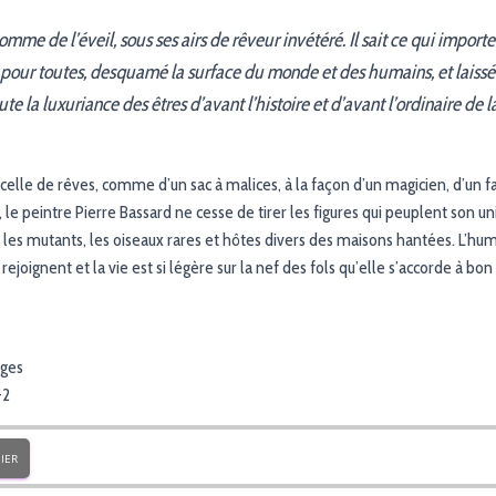
mme de l’éveil, sous ses airs de rêveur invétéré. Il sait ce qui importe 
ois pour toutes, desquamé la surface du monde et des humains, et laissé 
te la luxuriance des êtres d’avant l’histoire et d’avant l’ordinaire de la
celle de rêves, comme d’un sac à malices, à la façon d’un magicien, d’un 
le peintre Pierre Bassard ne cesse de tirer les figures qui peuplent son uni
, les mutants, les oiseaux rares et hôtes divers des maisons hantées. L’hu
ejoignent et la vie est si légère sur la nef des fols qu’elle s’accorde à bon
ages
-2
IER