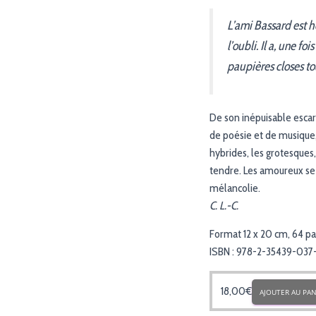
L’ami Bassard est ho
l’oubli. Il a, une f
paupières closes tou
De son inépuisable escar
de poésie et de musique, 
hybrides, les grotesques
tendre. Les amoureux se r
mélancolie.
C. L.-C.
Format 12 x 20 cm, 64 p
ISBN : 978-2-35439-037
18,00
€
AJOUTER AU PAN