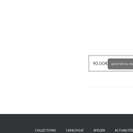
90,00
€
AJOUTER AU PA
COLLECTIONS
CATALOGUE
ATELIER
ACTUALITÉ