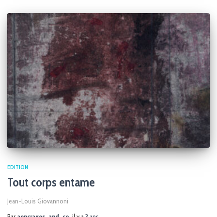
EDITION
Tout corps entame
Jean-Louis Giovannoni
Par
aencrages_and_co
, il y a
3 ans