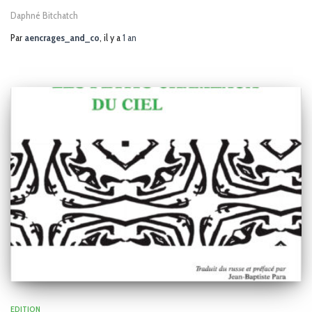
Daphné Bitchatch
Par
aencrages_and_co
, il y a
1 an
EDITION