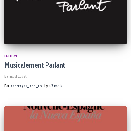
EDITION
Musicalement Parlant
Bernard Lubat
Par
aencrages_and_co
, il y a
3 mois