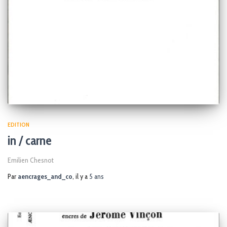
EDITION
in / carne
Emilien Chesnot
Par
aencrages_and_co
, il y a
5 ans