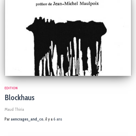
EDITION
Blockhaus
Maud Thiria
Par
aencrages_and_co
, il y a
6 ans