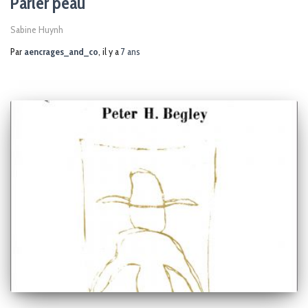
Parler peau
Sabine Huynh
Par
aencrages_and_co
, il y a
7 ans