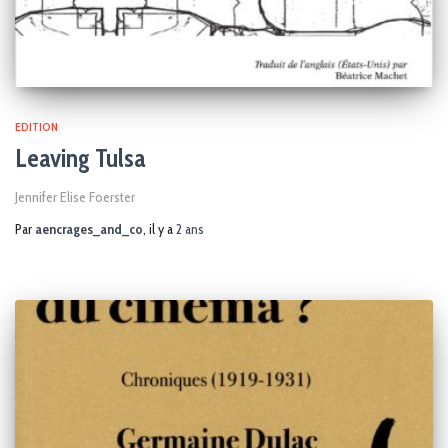
EDITION
Leaving Tulsa
Jennifer Elise Foerster
Par
aencrages_and_co
, il y a
2 ans