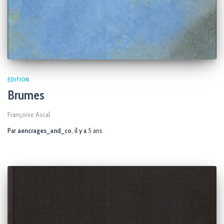
EDITION
Brumes
Françoise Ascal
Par
aencrages_and_co
, il y a
5 ans