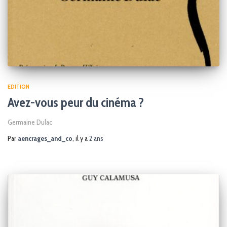
EDITION
Avez-vous peur du cinéma ?
Germaine Dulac
Par
aencrages_and_co
, il y a
2 ans