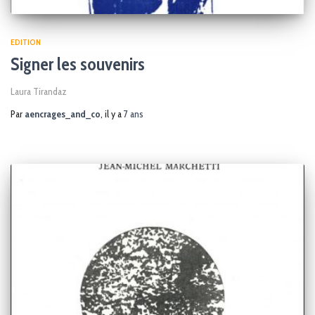
EDITION
Signer les souvenirs
Laura Tirandaz
Par
aencrages_and_co
, il y a
7 ans