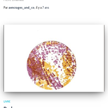
Par
aencrages_and_co
, il y a
7 ans
LIVRE