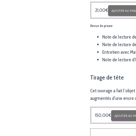
21,00
€
AJOUTER AU PAN
Revue de presse
Note de lecture d
Note de lecture d
Entretien avec Mat
Note de lecture d
Tirage de tête
Cet ouvrage a fait l’obje
augmentés d’une encre o
150,00
€
AJOUTER AU P