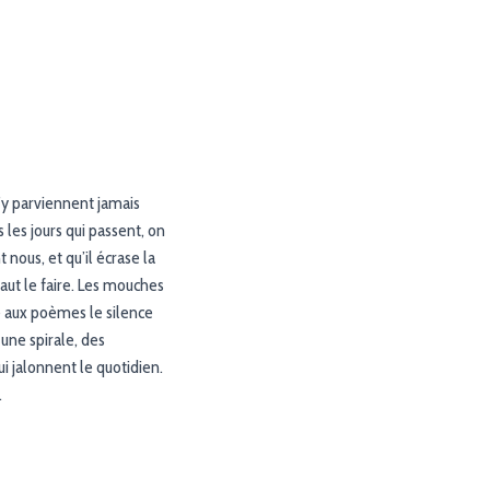
’y parviennent jamais
es jours qui passent, on
nous, et qu’il écrase la
aut le faire. Les mouches
e aux poèmes le silence
une spirale, des
 jalonnent le quotidien.
.