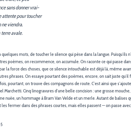
nce sans donner vrai-
ne attente pour toucher
n ne viendra.
 terre avale.
quelques mots, de toucher le silence qui pèse dans la langue. Puisqu’ils n
utres poèmes, on recommence, on accumule. On raconte ce qui passe dans l
par la force des choses, que ce silence intouchable est déjà là, même avant 
tres phrases. On essaye pourtant des poèmes, encore, on sait juste qu’il f
fois, pourtant, on trouve des compagnons de route. C’est ainsi que s’ajout
l Marchetti. Cinq linogravures d’une belle concision : une grosse mouche, 
ne nuée, un hommage à Bram Van Velde et un merle. Autant de balises qui
et les fermer dans des phrases courtes, mais elles passent — on passe avec
-5