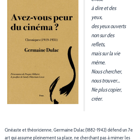
G
à dire et des
A
T
yeux,
I
O
des yeux ouverts
N
non sur des
reflets,
mais sur la vie
même.
Nous chercher,
nous trouver…
Ne plus copier,
créer.
Cinéaste et théoricienne, Germaine Dulac (1882-1942) défend un 7e
art qui assume pleinement sa place, ne cherchant pas à mimer les