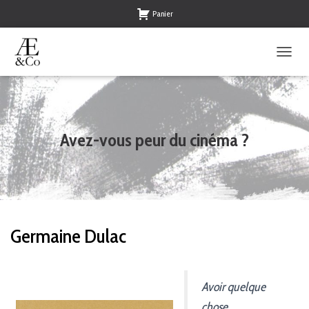
Panier
O
U
V
R
I
R
Avez-vous peur du cinéma ?
/
F
E
R
M
E
R
Germaine Dulac
L
A
N
A
Avoir quelque
V
I
chose