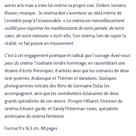
autres arts mais à créer lui-même sa propre voix. Ombre, lumière,
illusion, musique… le cinéma doit s’aventurer au-delà même de
l’invisible jusqu’à l’insaisissable.
« Le cinéma est merveilleusement
outillé pour exprimer les manifestations de notre pensée, de notre
cœur, de notre mémoire »
, écrit-elle. Son cinéma, loin de copier la
réalité, se fait poésie en mouvement.
C’est à cet engagement poétique et radical que l’ouvrage
Avez-vous
peur du cinéma ?
souhaite rendre hommage, en rassemblant une
dizaine d’écrits théoriques, d’articles ainsi que les scénarios de deux
ciné-poèmes, Arabesque et Thèmes et Variations. Quelques
photogrammes extraits des films de Germaine Dulac les
accompagnent, ainsi que les contributions éclairantes de deux
grands spécialistes de son œuvre : Prosper Hillairet, historien du
cinéma d’Avant-garde, et Sandy Flitterman-Lewis, spécialiste
américaine du cinéma féministe.
Format 11 x 16,5 cm, 88 pages