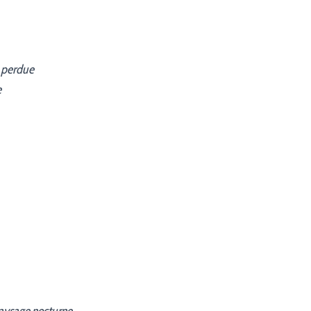
e perdue
e