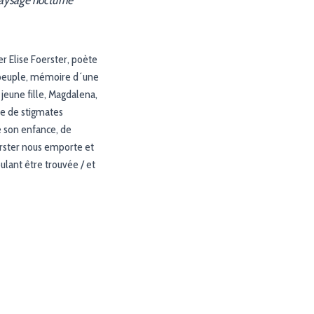
paysage nocturne
fer Elise Foerster, poète
 peuple, mémoire d´une
jeune fille, Magdalena,
ée de stigmates
de son enfance, de
oerster nous emporte et
lant être trouvée / et