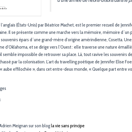
d’une armée de néons-bisons dans le 
de l’anglais (États-Unis) par Béatrice Machet, est le premier recueil de Jenni
aine. Il se présente comme une marche vers la mémoire, mémoire d´un
 souvenirs épars d´une grand-mère d’origine amérindienne, Cosetta. Une 
nne d’Oklahoma, et se dirige vers l’Ouest : elle traverse une nature émaill
 il semble impossible de retrouver sa place. Là, tout ravive les souvenirs 
hassé par la colonisation. L’art du travelling poétique de Jennifer Elise F
« aube effilochée », dans cet entre-deux monde, « Quelque part entre vou
ages
8
’Adrien Meignan sur son blog
la vie sans principe