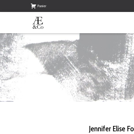
Panier
Jennif
er Elise F