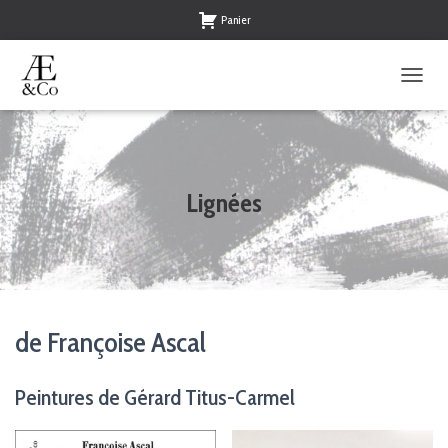
Panier
O
U
V
R
I
R
Lignées
/
F
E
R
M
E
R
de Françoise Ascal
L
A
N
Peintures de Gérard Titus-Carmel
A
V
I