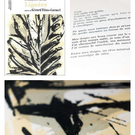
G
A
T
I
O
N