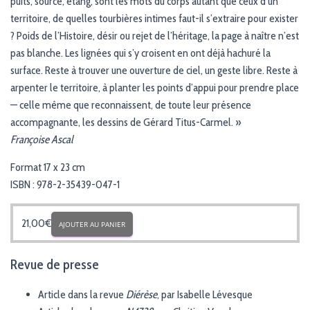
puits, source, étang, sont les mots du corps autant que ceux d’un
territoire, de quelles tourbières intimes faut-il s’extraire pour exister
? Poids de l’Histoire, désir ou rejet de l’héritage, la page à naître n’est
pas blanche. Les lignées qui s’y croisent en ont déjà hachuré la
surface. Reste à trouver une ouverture de ciel, un geste libre. Reste à
arpenter le territoire, à planter les points d’appui pour prendre place
— celle même que reconnaissent, de toute leur présence
accompagnante, les dessins de Gérard Titus-Carmel. »
Françoise Ascal
Format 17 x 23 cm
ISBN : 978-2-35439-047-1
21,00
€
AJOUTER AU PANIER
Revue de presse
Article dans la revue
Diérèse
, par Isabelle Lévesque