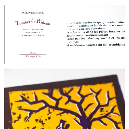
G
A
T
I
O
N