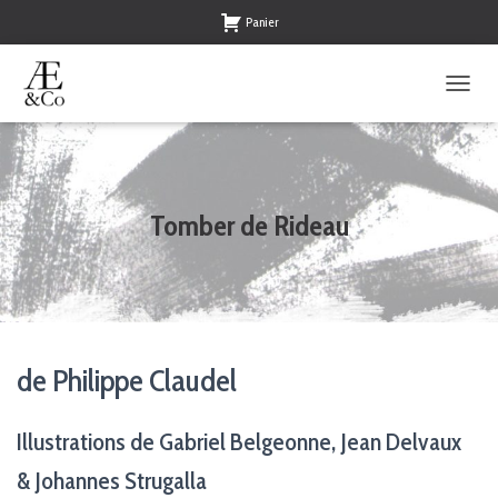
Panier
O
U
V
R
I
R
Tomber de Rideau
/
F
E
R
M
E
R
de Philippe Claudel
L
A
N
Illustrations de Gabriel Belgeonne, Jean Delvaux
A
V
& Johannes Strugalla
I