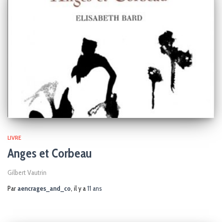
LIVRE
Anges et Corbeau
Gilbert Vautrin
Par
aencrages_and_co
, il y a
11 ans