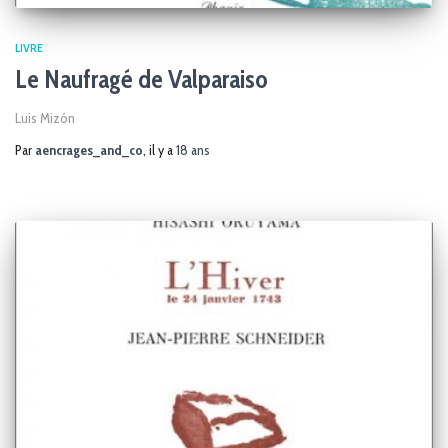
LIVRE
Le Naufragé de Valparaiso
Luis Mizón
Par
aencrages_and_co
, il y a
18 ans