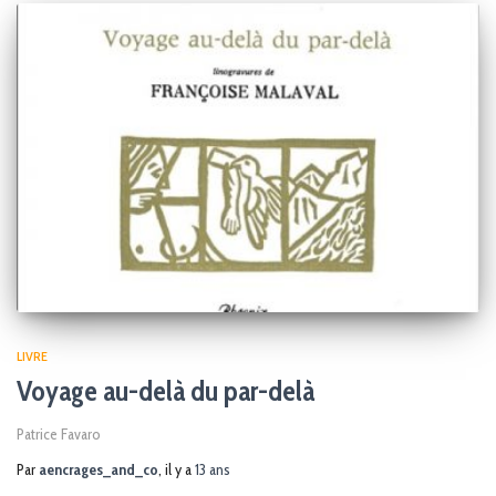
LIVRE
Voyage au-delà du par-delà
Patrice Favaro
Par
aencrages_and_co
, il y a
13 ans