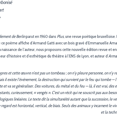
rbonisé
art
e
ement de Berlin
parut en 1960 dans
Plus
, une revue poétique bruxelloise.
é ce poème affiche d’Armand Gatti avec un bois gravé d’Emmanuelle Aman
a naissance de l’auteur, nous proposons cette nouvelle édition revue et en
eur d’histoire et d’esthétique du théâtre à l’ENS de Lyon, et auteur d’
Arman
opres et cette œuvre n’est pas un ­tombeau ; on n’y pleure personne, on n’y re
is il existe l’événement, la destruction qui ­survient par le feu qui tombe —
e et va se généraliser. Des voitures, du métal et du feu — là, il est vrai, des e
tants, curieusement, « vengés ». C’est un récit qui ne souscrit pas aux besoi
ogiques linéaires. Le texte dit la simultanéité autant que la succession, le ver
e regard est ­horizontal, vertical, de biais. Seuls des animaux y incarnent le vi
et la techn