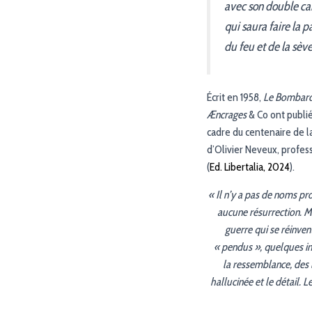
avec son double ca
qui saura faire la p
du feu et de la sèv
Écrit en 1958,
Le Bombard
Æncrages
& Co ont publi
cadre du centenaire de l
d’Olivier Neveux, profess
(
Ed. Libertalia, 2024
).
« Il n’y a pas de noms pr
aucune résurrection. Ma
guerre qui se réinvent
« pendus », quelques ins
la ressemblance, des l
hallucinée et le détail. L