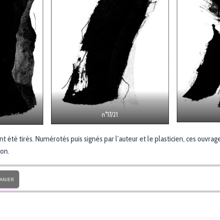
n°17/21
t été tirés. Numérotés puis signés par l’auteur et le plasticien, ces ouvr
çon.
ANIER