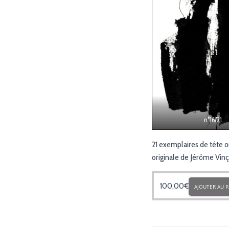
n°16/21
21 exemplaires de tête on
originale de Jérôme Vin
100,00
€
AJOUTER AU P