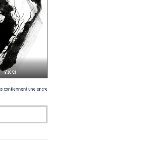
n°20/21
ages contiennent une encre