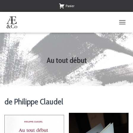
Panier
O
U
V
R
I
R
Au tout début
/
F
E
R
M
E
R
de Philippe Claudel
L
A
N
A
V
I