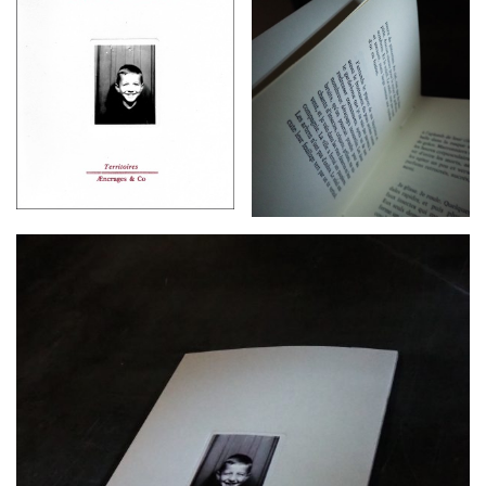
G
A
T
I
O
N