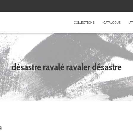
COLLECTIONS
CATALOGUE
AT
désastre ravalé ravaler désastre
e