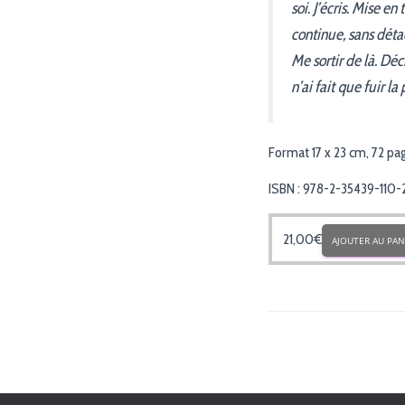
soi. J’écris. Mise en
continue, sans déta
Me sortir de là. Déc
n’ai fait que fuir la
Format 17 x 23 cm, 72 pa
ISBN : 978-2-35439-110-
21,00
€
AJOUTER AU PAN