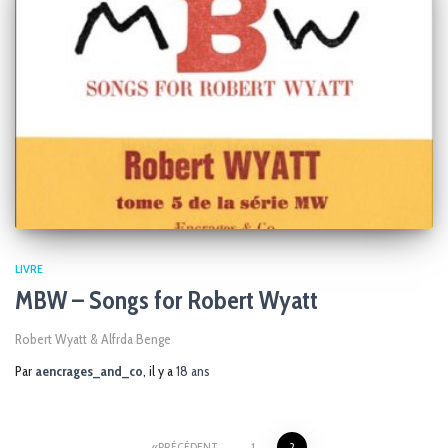
LIVRE
MBW – Songs for Robert Wyatt
Robert Wyatt & Alfrda Benge
Par
aencrages_and_co
, il y a
18 ans
PRÉCÉDENT
1
2