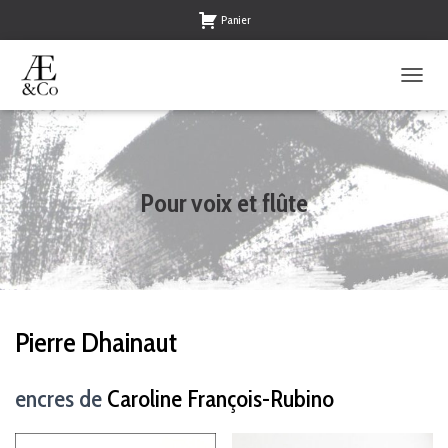
Panier
O
U
V
R
I
R
Pour voix et flûte
/
F
E
R
M
E
R
Pierre Dhainaut
L
A
N
encres de
Caroline François-Rubino
A
V
I