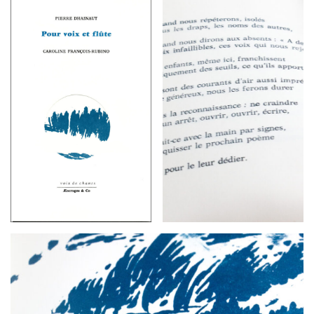
G
A
T
I
O
N