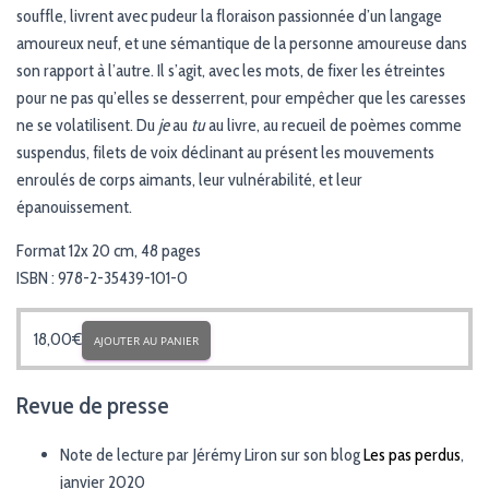
souffle, livrent avec pudeur la floraison passionnée d’un langage
amoureux neuf, et une sémantique de la personne amoureuse dans
son rapport à l’autre. Il s’agit, avec les mots, de fixer les étreintes
pour ne pas qu’elles se desserrent, pour empêcher que les caresses
ne se volatilisent. Du
je
au
tu
au livre, au recueil de poèmes comme
suspendus, filets de voix déclinant au présent les mouvements
enroulés de corps aimants, leur vulnérabilité, et leur
épanouissement.
Format 12x 20 cm, 48 pages
ISBN : 978-2-35439-101-0
18,00
€
AJOUTER AU PANIER
Revue de presse
Note de lecture par Jérémy Liron sur son blog
Les pas perdus
,
janvier 2020