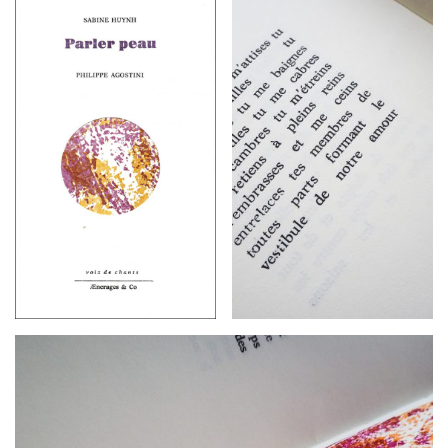
G
A
T
I
O
N