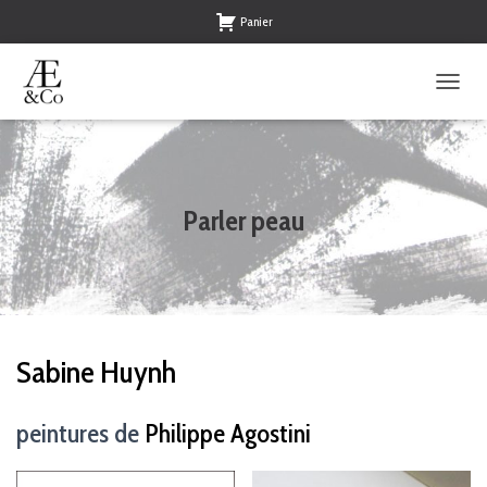
Panier
O
U
V
R
I
R
Parler peau
/
F
E
R
M
E
R
Sabine Huynh
L
A
N
peintures de
Philippe Agostini
A
V
I