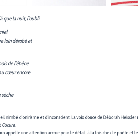
jà que la nuit, l’oubli
miel
ue loin dérobé et
 bois de l’ébène
 au cœur encore
e sèche
eil nimbé d’onirisme et d’inconscient. La voix douce de Déborah Heissler
t
Oscura
.
ro appelle une attention accrue pour le détail, à la fois chez le poète et l