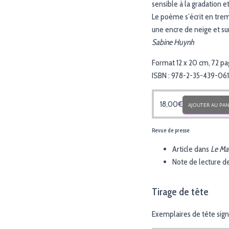
sensible à la gradation 
Le poème s’écrit en trem
une encre de neige et su
Sabine Huynh
Format 12 x 20 cm, 72 p
ISBN : 978-2-35-439-061
18,00
€
AJOUTER AU PAN
Revue de presse
Article dans
Le Ma
Note de lecture d
Tirage de tête
Exemplaires de tête signé