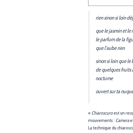
rien sinon si loin dé
que le jasmin et le 
le parfum de la fig
que l’aube rien
sinon si loin que le
de quelques fruits
nocturne
ouvert sur ta nuqu
«
Chiaroscuro
est un recu
mouvements :
Camera
e
La technique du chiaroscu