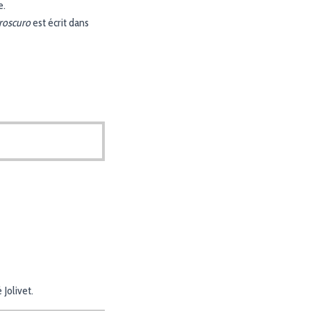
e.
roscuro
est écrit dans
 Jolivet.