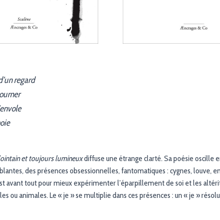
t d’un regard
tourner
’envole
noie
intain et toujours lumineux
diffuse une étrange clarté. Sa poésie oscille 
ublantes, des présences obsessionnelles, fantomatiques : cygnes, louve, en
 c’est avant tout pour mieux expérimenter l’éparpillement de soi et les altér
es ou animales. Le « je » se multiplie dans ces présences : un « je » résolu