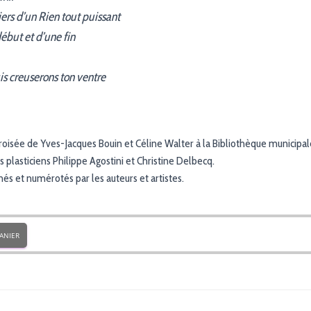
iers d’un Rien tout puissant
ébut et d’une fin
s creuserons ton ventre
roisée de Yves-Jacques Bouin et Céline Walter à la Bibliothèque municipal
s plasticiens Philippe Agostini et Christine Delbecq.
nés et numérotés par les auteurs et artistes.
ANIER