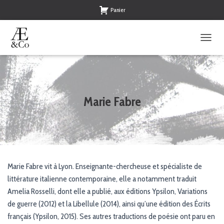
Panier
O
U
V
R
I
R
Marie Fabre
/
F
E
R
M
E
R
Marie Fabre vit à Lyon. Enseignante-chercheuse et spécialiste de
L
littérature italienne contemporaine, elle a notamment traduit
A
N
Amelia Rosselli, dont elle a publié, aux éditions Ypsilon, Variations
A
de guerre (2012) et la Libellule (2014), ainsi qu’une édition des Écrits
V
français (Ypsilon, 2015). Ses autres traductions de poésie ont paru en
I