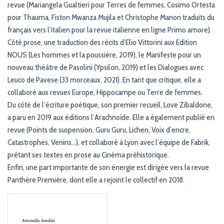
G
revue (Mariangela Gualtieri pour Terres de femmes, Cosimo Ortesta
A
pour Thauma, Fiston Mwanza Mujila et Christophe Manon traduits du
T
français vers l’italien pour la revue italienne en ligne Primo amore).
I
O
Côté prose, une traduction des récits d’Elio Vittorini aux Edition
N
NOUS (Les hommes et la poussière, 2019), le Manifeste pour un
nouveau théâtre de Pasolini (Ypsilon, 2019) et les Dialogues avec
Leuco de Pavese (33 morceaux, 2021). En tant que critique, elle a
collaboré aux revues Europe, Hippocampe ou Terre de femmes.
Du côté de l’écriture poétique, son premier recueil, Love Zibaldone,
a paru en 2019 aux éditions l’Arachnoïde. Elle a également publié en
revue (Points de suspension, Guru Guru, Lichen, Voix d’encre,
Catastrophes, Venins…), et collaboré à Lyon avec l’équipe de Fabrik,
prêtant ses textes en prose au Cinéma préhistorique.
Enfin, une part importante de son énergie est dirigée vers la revue
Panthère Première, dont elle a rejoint le collectif en 2018.