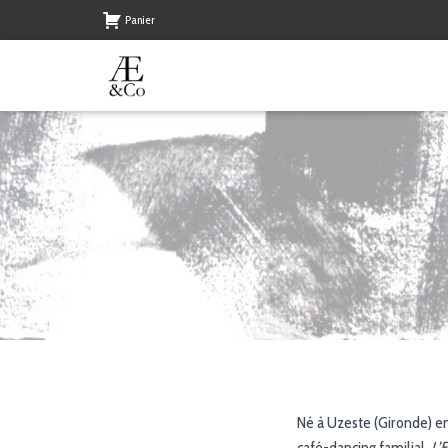
Panier
Né à Uzeste (Gironde) en
café-dancing familial,
L’