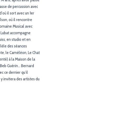
classe de percussion avec
d’où il sort avec un 1er
lson, où il rencontre
Domaine Musical avec
rd Lubat accompagne
ss, en studio et en
llèle des séances
Note, le Caméléon, Le Chat
nté) à la Maison de la
e, Beb Guérin… Bernard
c ce dernier qu’il
y invitera des artistes du