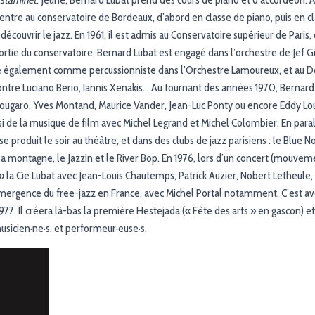
il entre au conservatoire de Bordeaux, d’abord en classe de piano, puis en 
t découvrir le jazz. En 1961, il est admis au Conservatoire supérieur de Paris, 
sortie du conservatoire, Bernard Lubat est engagé dans l’orchestre de Jef Gi
oue également comme percussionniste dans l’Orchestre Lamoureux, et au 
ontre Luciano Berio, Iannis Xenakis… Au tournant des années 1970, Berna
ougaro, Yves Montand, Maurice Vander, Jean-Luc Ponty ou encore Eddy Loui
ussi de la musique de film avec Michel Legrand et Michel Colombier. En para
e produit le soir au théâtre, et dans des clubs de jazz parisiens : le Blue 
la montagne, le JazzIn et le River Bop. En 1976, lors d’un concert (mouveme
e » la Cie Lubat avec Jean-Louis Chautemps, Patrick Auzier, Nobert Letheul
’émergence du free-jazz en France, avec Michel Portal notamment. C’est ave
77. Il créera là-bas la première Hestejada (« Fête des arts » en gascon) et 
sicien·ne·s, et performeur·euse·s.