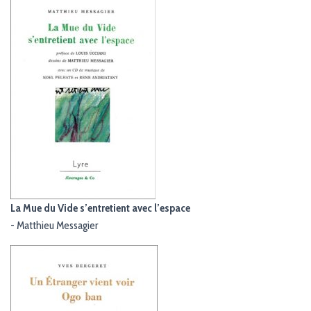
G
A
T
I
O
N
La Mue du Vide s’entretient avec l’espace
-
Matthieu Messagier