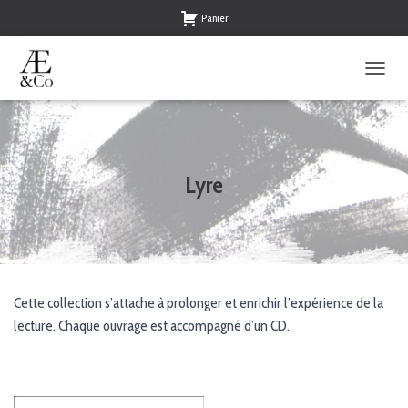
Panier
O
U
V
R
I
R
Lyre
/
F
E
R
M
E
R
Cette collection s’attache à prolonger et enrichir l’expérience de la
L
lecture. Chaque ouvrage est accompagné d’un CD.
A
N
A
V
I