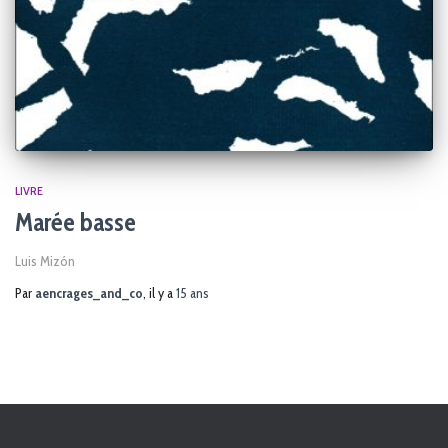
LIVRE
Marée basse
Luis Mizón
Par
aencrages_and_co
, il y a
15 ans