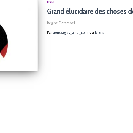
LIVRE
Grand élucidaire des choses d
Régine Detambel
Par
aencrages_and_co
, il y a
12 ans