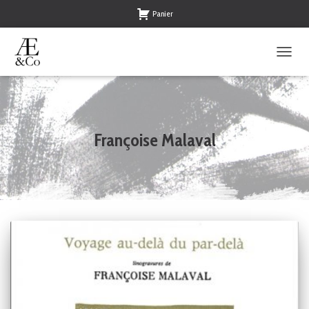
Panier
OUVRI
LA
NAVIG
Françoise Malaval