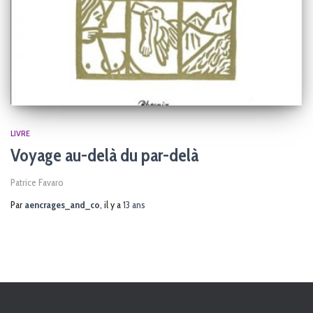
LIVRE
Voyage au-delà du par-delà
Patrice Favaro
Par
aencrages_and_co
, il y a
13 ans