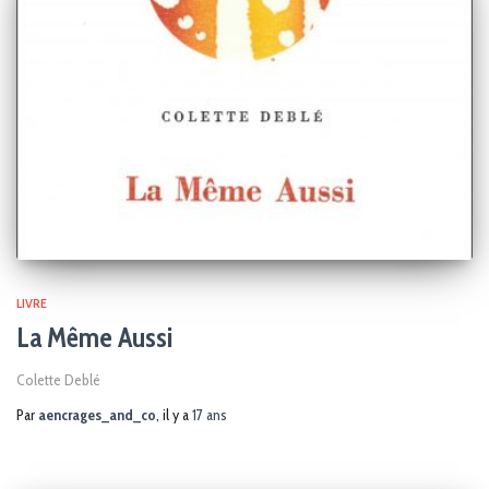
LIVRE
La Même Aussi
Colette Deblé
Par
aencrages_and_co
, il y a
17 ans