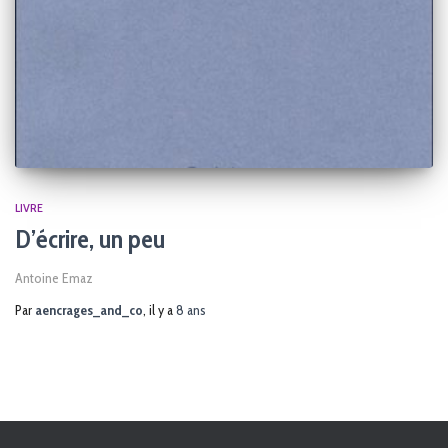
LIVRE
D’écrire, un peu
Antoine Emaz
Par
aencrages_and_co
, il y a
8 ans