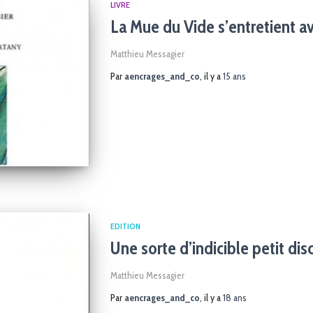
LIVRE
La Mue du Vide s’entretient a
Matthieu Messagier
Par
aencrages_and_co
, il y a
15 ans
EDITION
Une sorte d’indicible petit dis
Matthieu Messagier
Par
aencrages_and_co
, il y a
18 ans